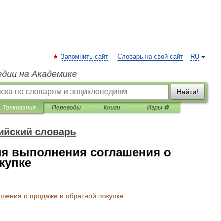
Запомнить сайт
Словарь на свой сайт
RU
едии на Академике
Найти!
Толкования
Переводы
Книги
Игры ⚽
ийский словарь
ля выполнения соглашения о
купке
ашения
о
продаже
и
обратной
покупке