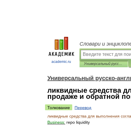
Словари и энциклоп
academic.ru
Универсальный русско-английский словарь
Универсальный русско-англ
ликвидные средства д
продаже и обратной по
Толкование
Перевод
ликвидные
средства
для
выполнения
согл
Business:
repo
liquidity