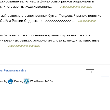
хеджирование валютных и финансовых рисков опционами и
ок, инструменты хеджирвоания… …
Энциклопедия инвестора
овый рынок это рынок ценных бумаг Фондовый рынок: понятие,
ки США и России Содержание >>>>>>>>>>>>> …
Энциклопедия
и биржевой товар, основные группы биржевых товаров
низованных рынках, этимология слова коммодити, известные
>> …
Энциклопедия инвестора
ка
,
Реклама на сайте
18+
omla,
Drupal,
WordPress, MODx.