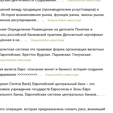
рокерская деятельность Содержание… …
Энциклопедия инвестора
шений между продавцом (производителем услуг/товаров) и
) История возникновения рынка, функции ранка, законы рынка,
ственное регулирование… …
Энциклопедия инвестора
ание Определение Размещение на депозите Понятие и
нсы российской банковской практики Депозитный сертификат
омещённая в на… …
Энциклопедия инвестора
Валютная система это правовая форма организации валютных
вропейская, Бреттон Вудская, Парижская, Генуэзская,
нциклопедия инвестора
ая валюта Евро: описание монет и банкнот, история создания
 Содержание >>>>>>>>>> …
Энциклопедия инвестора
pean Central Bank) Европейский центральный банк – это
овкое учреждение государств Евросоюза и Зоны Евро
ального банка, Европейская система центральных банков,… …
то операция, которая предназначена снизить риск, возникший