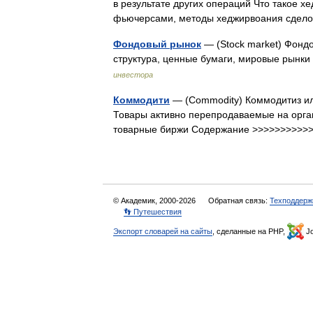
в результате других операций Что такое 
фьючерсами, методы хеджирвоания сдел
Фондовый рынок
— (Stock market) Фонд
структура, ценные бумаги, мировые рын
инвестора
Коммодити
— (Сommodity) Коммодитиз ил
Товары активно перепродаваемые на орга
товарные биржи Содержание >>>>>>>>>
© Академик, 2000-2026
Обратная связь:
Техподдерж
👣 Путешествия
Экспорт словарей на сайты
, сделанные на PHP,
Jo