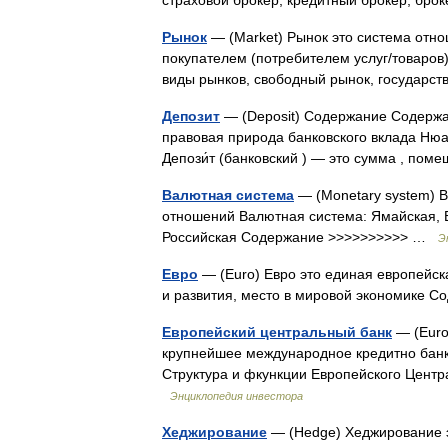
страховой брокер, кредитный брокер, б
Рынок
— (Market) Рынок это система отно
покупателем (потребителем услуг/товаров
виды рынков, свободный рынок, государ
Депозит
— (Deposit) Содержание Содерж
правовая природа банковского вклада Нюа
Депози́т (банковский ) — это сумма , п
Валютная система
— (Monetary system) 
отношений Валютная система: Ямайская, Е
Российская Содержание >>>>>>>>>> …
Э
Евро
— (Euro) Евро это единая европейск
и развития, место в мировой экономике
Европейский центральный банк
— (Euro
крупнейшее международное кредитно банк
Структура и фкункции Европейского Центр
Энциклопедия инвестора
Хеджирование
— (Hedge) Хеджирование э