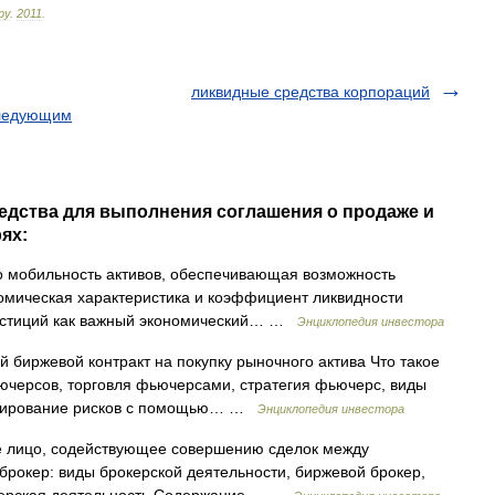
ру
.
2011
.
ликвидные средства корпораций
следующим
едства для выполнения соглашения о продаже и
ях:
это мобильность активов, обеспечивающая возможность
омическая характеристика и коэффициент ликвидности
нвестиций как важный экономический… …
Энциклопедия инвестора
 биржевой контракт на покупку рыночного актива Что такое
ючерсов, торговля фьючерсами, стратегия фьючерс, виды
джирование рисков с помощью… …
Энциклопедия инвестора
е лицо, содействующее совершению сделок между
рокер: виды брокерской деятельности, биржевой брокер,